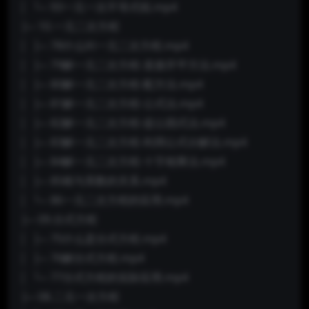
│ └─ 93一元一次不等式组.mp4
├─ 10.一元二次方程
│ ├─ 78什么叫一元二次方程.mp4
│ ├─ 79解一元二次方程-直接开平方法.mp4
│ ├─ 80解一元二次方程-配方法.mp4
│ ├─ 81解一元二次方程-公式法.mp4
│ ├─ 82解一元二次方程-提公因式法.mp4
│ ├─ 83解一元二次方程-利用公式分解法.mp4
│ ├─ 84解一元二次方程-十字相乘法.mp4
│ ├─ 85根与系数的关系.mp4
│ └─ 86一元二次方程的应用.mp4
├─ 09.分式方程
│ ├─ 75什么是分式方程.mp4
│ ├─ 76解分式方程.mp4
│ └─ 77分式方程的实际应用.mp4
├─ 08.二元一次方程