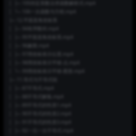
│ ├─ 105待定系数法求函数解析式.mp4
│ └─ 106一次函数与方程.mp4
├─ 12.平面直角坐标系
│ ├─ 94有序数对.mp4
│ ├─ 95平面直角坐标系.mp4
│ ├─ 96象限.mp4
│ ├─ 97用坐标表示位置.mp4
│ ├─ 98用坐标表示平移-点.mp4
│ └─ 99用坐标表示平移-图形.mp4
├─ 11.等式与不等式组
│ ├─ 87不等式.mp4
│ ├─ 88不等式解集.mp4
│ ├─ 89不等式的性质1.mp4
│ ├─ 90不等式的性质2.mp4
│ ├─ 91不等式的性质3.mp4
│ ├─ 92一元一次不等式.mp4