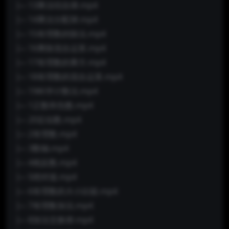
├─ 13乘法结合律.mp4
├─ 14乘法分配律.mp4
├─ 15有理数的除法.mp4
├─ 16乘除混合运算.mp4
├─ 17有理数的乘方.mp4
├─ 18有理数的混合运算.mp4
├─ 19科学计数法.mp4
├─ 1正数和负数.mp4
├─ 20近似数.mp4
├─ 2有理数.mp4
├─ 3数轴.mp4
├─ 4相反数.mp4
├─ 5绝对值.mp4
├─ 6有理数的大小比较.mp4
├─ 7有理数加法.mp4
├─ 8加法交换律.mp4