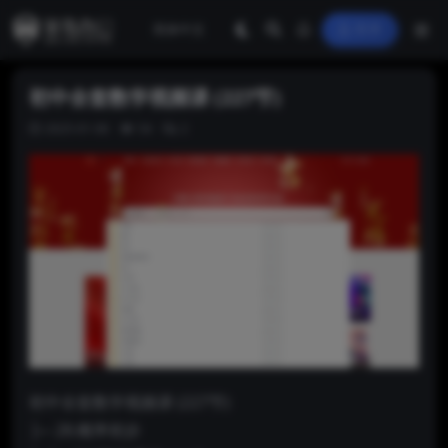
登录
初中全套数学视频课 (227节)
2025-01-06
54
2
初中全套数学视频课 (227节)
├─ 28.概率初步