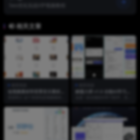
Seo优化实战VIP视频教程
相关文章
教育资源
教育资源
短视频素材和背景音乐素材合
解题大师 v1.0 全能AI学习助
集
手 拍照搜题样样通
资源简介 这个资源包是视频素材
这是一款全能的AI学习软件，支持
和背景BGM的素材大合集，总共4
拍照搜题、作业批改、AI写作、智
59G，需要的直接...
能PPT、AI口...