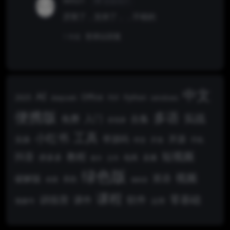
lei521
普通用户
厉害了，支持了，，不错的
登录以回复
1 年前
中文
AI
2025
Office
Python
windows
deepseek
PDF
便携版
多语
实战
入门
免费
合集
变现课
工具
小红书
开源
带源码
实操
开发
手机
带货
短视频
抖音
教程
拼多多
电商
直播
文件
数学
绿色版
视频
英语
破解版
系统
精通
编辑器
课程
零基础
训练营
软件
课件
运营
视频号