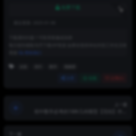
免费下载
下载
最近更新:
2025-01-06
下载遇到问题？可联系客服或加群
每日签到领取鸟币下载VIP资源 如果你觉得本站对您工作生活有
用请
赞助我们
全套
初中
数学
视频课
分享
收藏
点赞(
0
)
上一篇
初中数学必考的18种几何模型【完结】作业
帮 48几何模型 视频讲解
下一篇