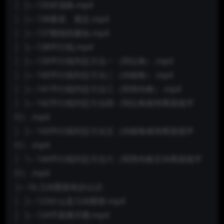
│ ├─ 135对顶角.mp4
│ ├─ 136垂直、垂足.mp4
│ ├─ 137垂线段最短.mp4
│ ├─ 138平行线.mp4
│ ├─ 139平行线判定方法一（同位角）.mp4
│ ├─ 140平行线判定方法二（内错角）.mp4
│ ├─ 141平行线判定方法三（同旁内角）.mp4
│ ├─ 142平行线判定方法四（同位角相等两直线平
行）.mp4
│ ├─ 143平行线判定方法五（内错角相等两直线平
行）.mp4
│ └─ 144平行线判定方法六（同旁内角互补两直线平
行）.mp4
├─ 16.几何图形初步认识
│ ├─ 123什么是几何图形.mp4
│ ├─ 124平面展开图.mp4