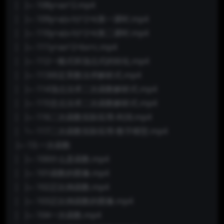
│ ├─ 108y=ax^2.mp4
│ ├─ 109y=a(x-h)^2+k第一课时.mp4
│ ├─ 110y=a(x-h)^2+k第二课时.mp4
│ ├─ 111y=ax^2+bx+c.mp4
│ ├─ 112一般式和顶点式的转化.mp4
│ ├─ 113待定系数法求解析式.mp4
│ ├─ 114顶点法求二次函数解析式.mp4
│ ├─ 115交点法求二次函数解析式.mp4
│ ├─ 116二次函数实际应用-利润.mp4
│ └─ 117二次函数实际应用-数字模型.mp4
├─ 13.一次函数
│ ├─ 100什么是函数.mp4
│ ├─ 101函数的图像.mp4
│ ├─ 102正比例函数.mp4
│ ├─ 103正比例函数的图像.mp4
│ ├─ 104一次函数.mp4