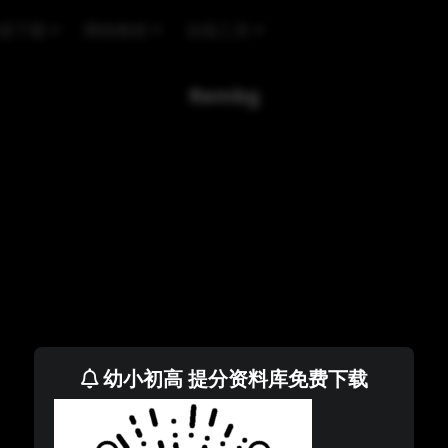
源下载
网络教程
在线工具
Rembg
幼小初高 提分资料库免费下载